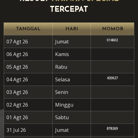
TERCEPAT
TANGGAL
HARI
NOMOR
0
1
4
6
0
2
07 Agt 26
Jumat
06 Agt 26
Kamis
05 Agt 26
Rabu
4
2
0
6
2
7
04 Agt 26
Selasa
03 Agt 26
Senin
02 Agt 26
Minggu
01 Agt 26
Sabtu
8
7
8
2
6
9
31 Jul 26
Jumat