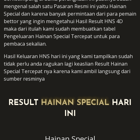
mengenal salah satu Pasaran Resmi ini yaitu Hainan
Special dan karena banyak permintaan dari para pemain
bettor yang ingin mengetahui Hasil Result HNS 4D
maka dari itulah kami sudah membuatkan tabel
Pengeluaran Hainan Special Tercepat untuk para
pembaca sekalian.
Hasil Keluaran HNS hari ini yang kami tampilkan sudah
tidak perlu anda ragukan lagi keaslian Result Hainan
Special Tercepat nya karena kami ambil langsung dari
sumber resminya
RESULT
HAINAN SPECIAL
HARI
INI
Hainan Special