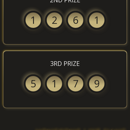
1
2
6
1
3RD PRIZE
5
1
7
9