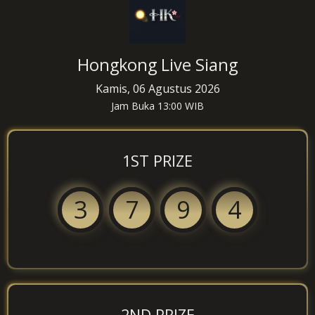
Hongkong Live Siang
Kamis, 06 Agustus 2026
Jam Buka 13:00 WIB
1ST PRIZE
3
7
9
4
2ND PRIZE